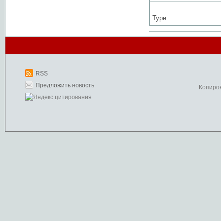
Type
RSS
Предложить новость
Копиро