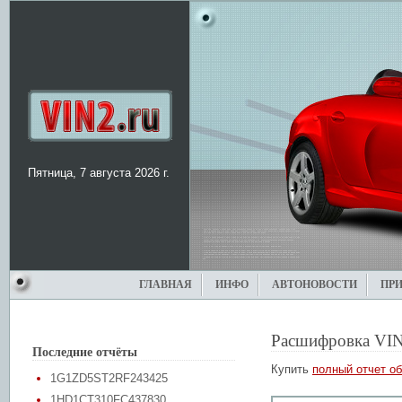
Пятница, 7 августа 2026 г.
ГЛАВНАЯ
ИНФО
АВТОНОВОСТИ
ПР
Расшифровка VIN
Последние отчёты
Купить
полный отчет об
1G1ZD5ST2RF243425
1HD1CT310FC437830