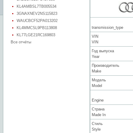
KL4AMBSL7TB005534
3GNAXNEV2NS115823
WAUCBCF52PA013202
transmission_type
KL4MMCSL9PB113808
KL77LGE21RC169803
VIN
Все отчёты
VIN
Год выпуска
Year
Производитель
Make
Модель
Model
Engine
Страна
Made In
Стиль
Style