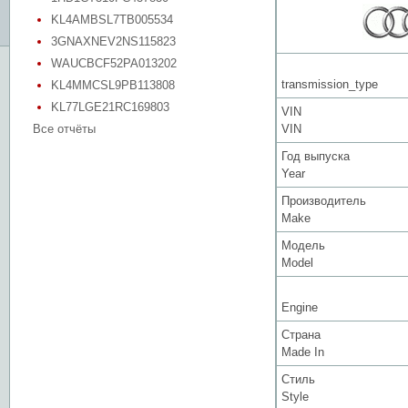
KL4AMBSL7TB005534
3GNAXNEV2NS115823
WAUCBCF52PA013202
transmission_type
KL4MMCSL9PB113808
KL77LGE21RC169803
VIN
Все отчёты
VIN
Год выпуска
Year
Производитель
Make
Модель
Model
Engine
Страна
Made In
Стиль
Style