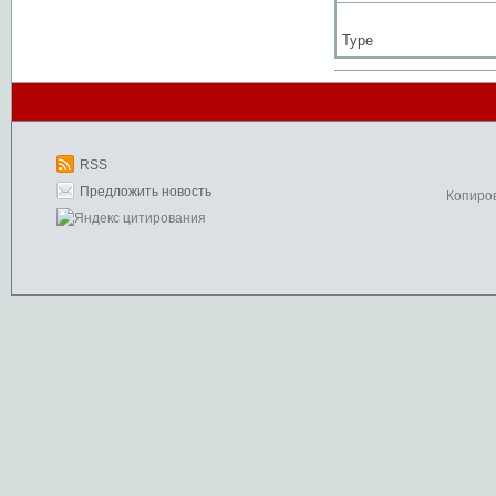
Type
RSS
Предложить новость
Копиро