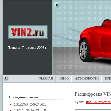
Пятница, 7 августа 2026 г.
ГЛАВНАЯ
ИНФО
АВТОНОВОСТИ
ПР
Расшифровка VIN
Последние отчёты
Купить
полный отчет об
1G1ZD5ST2RF243425
1HD1CT310FC437830