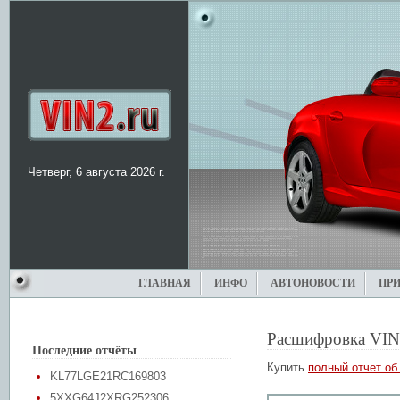
Четверг, 6 августа 2026 г.
ГЛАВНАЯ
ИНФО
АВТОНОВОСТИ
ПР
Расшифровка VIN
Последние отчёты
Купить
полный отчет об
KL77LGE21RC169803
5XXG64J2XRG252306