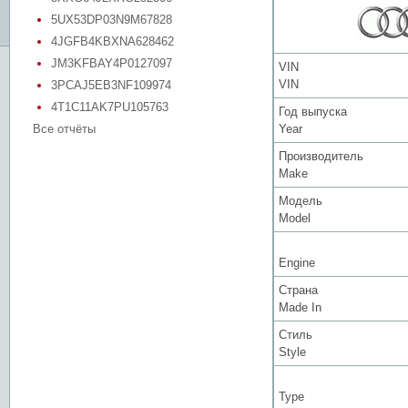
5UX53DP03N9M67828
4JGFB4KBXNA628462
JM3KFBAY4P0127097
VIN
VIN
3PCAJ5EB3NF109974
4T1C11AK7PU105763
Год выпуска
Все отчёты
Year
Производитель
Make
Модель
Model
Engine
Страна
Made In
Стиль
Style
Type