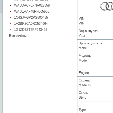
WAUDACF5XNA029359
WAUEAAF48RN005995
1C4SJVGP2PS500455
VIN
VIN
1V2BR2CA0RC534964
1G1ZD5ST2RF243425
Год выпуска
Все отчёты
Year
Производитель
Make
Модель
Model
Engine
Страна
Made In
Стиль
Style
Type