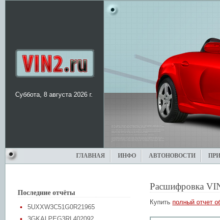
Суббота, 8 августа 2026 г.
ГЛАВНАЯ
ИНФО
АВТОНОВОСТИ
ПР
Расшифровка VI
Последние отчёты
Купить
полный отчет о
5UXXW3C51G0R21965
3GKALPEG3RL402092