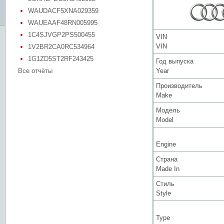
WAUDACF5XNA029359
WAUEAAF48RN005995
1C4SJVGP2PS500455
VIN
VIN
1V2BR2CA0RC534964
1G1ZD5ST2RF243425
Год выпуска
Все отчёты
Year
Производитель
Make
Модель
Model
Engine
Страна
Made In
Стиль
Style
Type