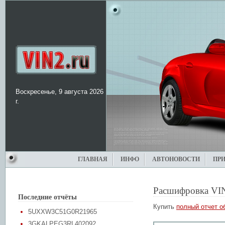
Воскресенье, 9 августа 2026
г.
ГЛАВНАЯ
ИНФО
АВТОНОВОСТИ
ПР
Расшифровка VI
Последние отчёты
Купить
полный отчет о
5UXXW3C51G0R21965
3GKALPEG3RL402092