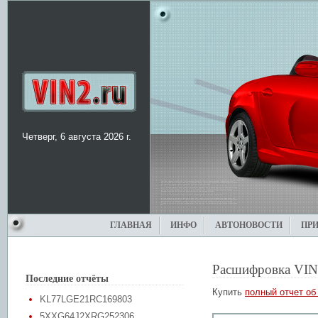
Четверг, 6 августа 2026 г.
ГЛАВНАЯ
ИНФО
АВТОНОВОСТИ
ПР
Расшифровка VIN
Последние отчёты
Купить
полный отчет об
KL77LGE21RC169803
5XXG64J2XRG252306