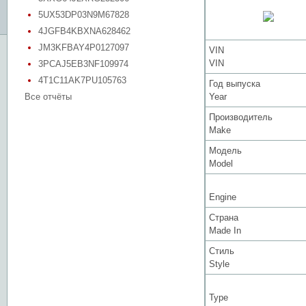
5UX53DP03N9M67828
4JGFB4KBXNA628462
JM3KFBAY4P0127097
VIN
VIN
3PCAJ5EB3NF109974
4T1C11AK7PU105763
Год выпуска
Все отчёты
Year
Производитель
Make
Модель
Model
Engine
Страна
Made In
Стиль
Style
Type