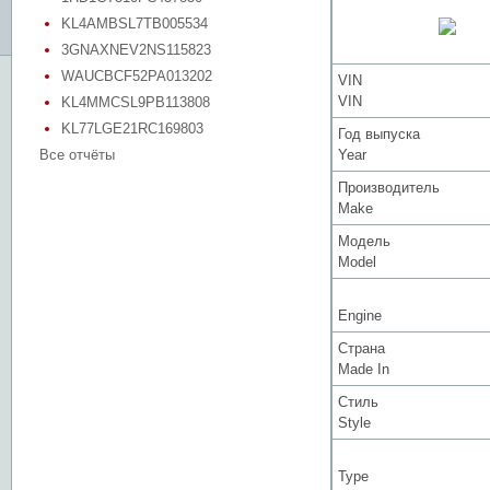
KL4AMBSL7TB005534
3GNAXNEV2NS115823
WAUCBCF52PA013202
VIN
VIN
KL4MMCSL9PB113808
KL77LGE21RC169803
Год выпуска
Все отчёты
Year
Производитель
Make
Модель
Model
Engine
Страна
Made In
Стиль
Style
Type