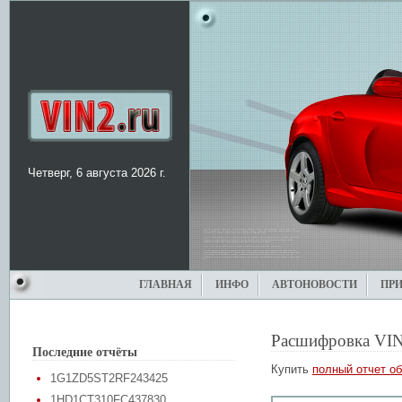
Четверг, 6 августа 2026 г.
ГЛАВНАЯ
ИНФО
АВТОНОВОСТИ
ПР
Расшифровка VIN
Последние отчёты
Купить
полный отчет об
1G1ZD5ST2RF243425
1HD1CT310FC437830