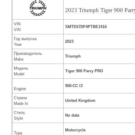
2023 Triumph Tiger 900 Par
VIN
SMTE67DF4PTBE1416
VIN
Год выпуска
2023
Year
Производитель
Triumph
Make
Модель
Tiger 900 Parry PRO
Model
900-CC I3
Engine
Страна
United Kingdom
Made In
Стиль
No data
Style
Motorcycle
Type