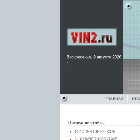
Воскресенье, 9 августа 2026
г.
ГЛАВНАЯ
ИН
Последние отчёты
1G1ZD5ST9PF228076
5UXXW3C51G0R21965