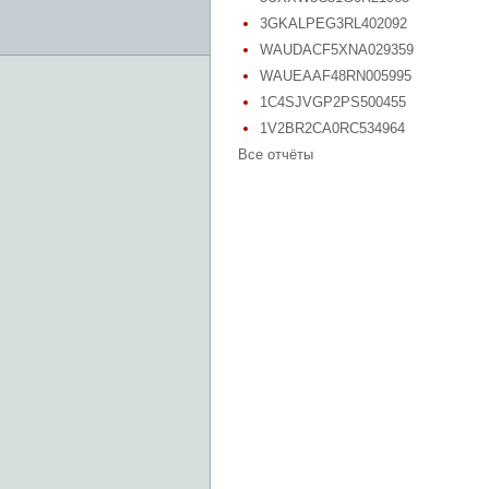
3GKALPEG3RL402092
WAUDACF5XNA029359
WAUEAAF48RN005995
1C4SJVGP2PS500455
1V2BR2CA0RC534964
Все отчёты