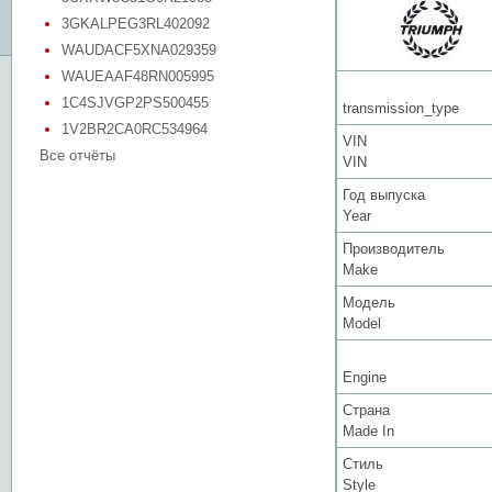
3GKALPEG3RL402092
WAUDACF5XNA029359
WAUEAAF48RN005995
1C4SJVGP2PS500455
transmission_type
1V2BR2CA0RC534964
VIN
Все отчёты
VIN
Год выпуска
Year
Производитель
Make
Модель
Model
Engine
Страна
Made In
Стиль
Style