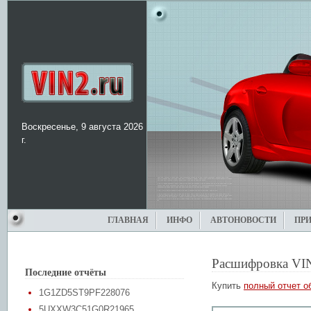
Воскресенье, 9 августа 2026
г.
ГЛАВНАЯ
ИНФО
АВТОНОВОСТИ
ПР
Расшифровка VI
Последние отчёты
Купить
полный отчет о
1G1ZD5ST9PF228076
5UXXW3C51G0R21965