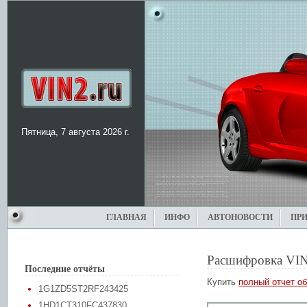
Пятница, 7 августа 2026 г.
ГЛАВНАЯ
ИНФО
АВТОНОВОСТИ
ПР
Расшифровка VIN
Последние отчёты
Купить
полный отчет об
1G1ZD5ST2RF243425
1HD1CT310FC437830