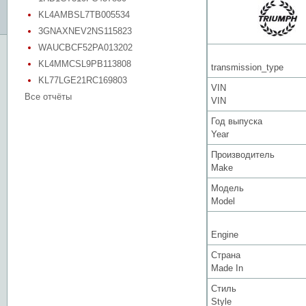
KL4AMBSL7TB005534
3GNAXNEV2NS115823
WAUCBCF52PA013202
KL4MMCSL9PB113808
transmission_type
KL77LGE21RC169803
VIN
Все отчёты
VIN
Год выпуска
Year
Производитель
Make
Модель
Model
Engine
Страна
Made In
Стиль
Style