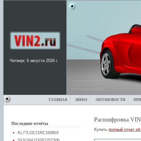
Четверг, 6 августа 2026 г.
ГЛАВНАЯ
ИНФО
АВТОНОВОСТИ
ПР
Расшифровка VIN
Последние отчёты
Купить
полный отчет об
KL77LGE21RC169803
5XXG64J2XRG252306