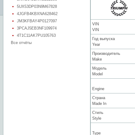
5UX53DP03N9M67828
4JGFB4KBXNA628462
JM3KFBAY4P0127097
VIN
3PCAJ5EB3NF109974
VIN
4T1C11AK7PU105763
Год выпуска
Все отчёты
Year
Производитель
Make
Модель
Model
Engine
Страна
Made In
Стиль
Style
Type