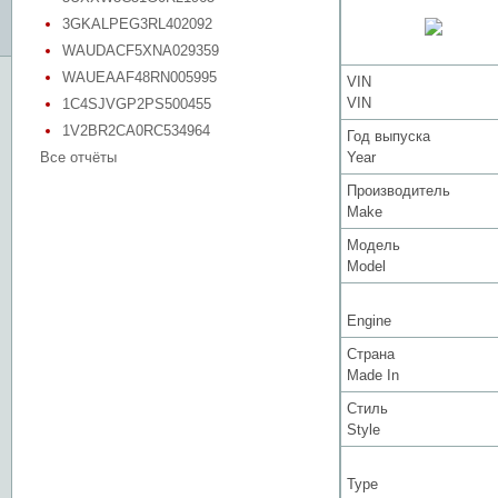
3GKALPEG3RL402092
WAUDACF5XNA029359
WAUEAAF48RN005995
VIN
VIN
1C4SJVGP2PS500455
1V2BR2CA0RC534964
Год выпуска
Все отчёты
Year
Производитель
Make
Модель
Model
Engine
Страна
Made In
Стиль
Style
Type