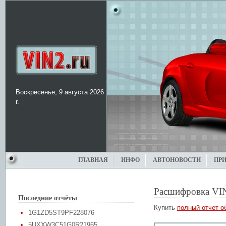
Воскресенье, 9 августа 2026
г.
ГЛАВНАЯ
ИНФО
АВТОНОВОСТИ
ПР
Расшифровка VI
Последние отчёты
Купить
полный отчет о
1G1ZD5ST9PF228076
5UXXW3C51G0R21965