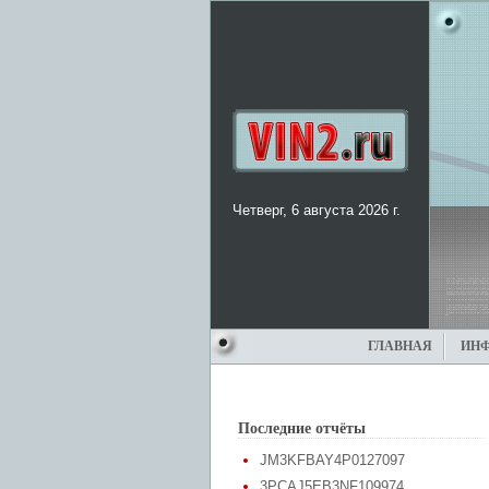
Четверг, 6 августа 2026 г.
ГЛАВНАЯ
ИН
Последние отчёты
JM3KFBAY4P0127097
3PCAJ5EB3NF109974