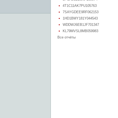
4T1C11AK7PU105763
7SAYGDEE9RF062153
1HD1BMY181Y044543
WDDWJ6EB1JF701347
KL79MVSL8MB059983
Все отчёты