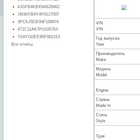
4JGFB4KBXNA628462
JM3KFBAY4P0127097
3PCAJ5EB3NF109974
VIN
VIN
4T1C11AK7PU105763
7SAYGDEE9RF062153
Год выпуска
Все отчёты
Year
Производитель
Make
Модель
Model
Engine
Страна
Made In
Стиль
Style
Type