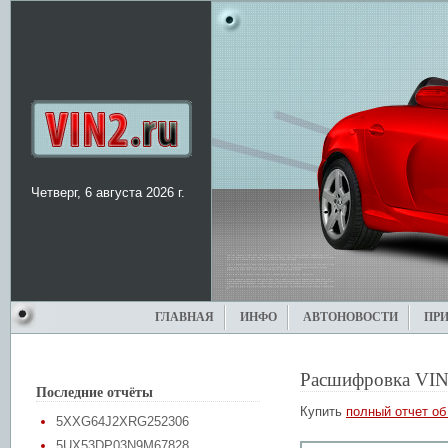
Четверг, 6 августа 2026 г.
ГЛАВНАЯ
ИНФО
АВТОНОВОСТИ
ПР
Расшифровка VIN
Последние отчёты
Купить
полный отчет об
5XXG64J2XRG252306
5UX53DP03N9M67828