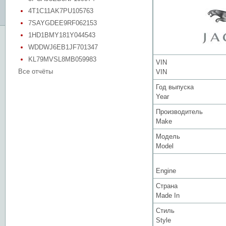
4T1C11AK7PU105763
7SAYGDEE9RF062153
1HD1BMY181Y044543
WDDWJ6EB1JF701347
KL79MVSL8MB059983
VIN
Все отчёты
VIN
Год выпуска
Year
Производитель
Make
Модель
Model
Engine
Страна
Made In
Стиль
Style