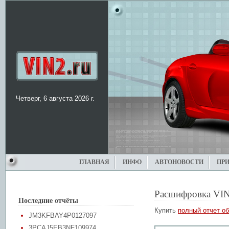
Четверг, 6 августа 2026 г.
ГЛАВНАЯ
ИНФО
АВТОНОВОСТИ
ПР
Расшифровка VIN
Последние отчёты
Купить
полный отчет об
JM3KFBAY4P0127097
3PCAJ5EB3NF109974