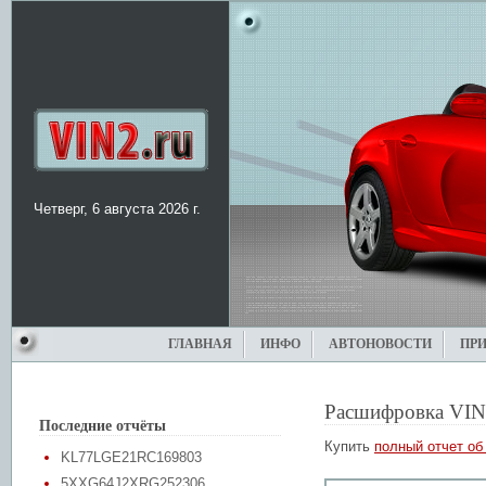
Четверг, 6 августа 2026 г.
ГЛАВНАЯ
ИНФО
АВТОНОВОСТИ
ПР
Расшифровка VIN
Последние отчёты
Купить
полный отчет об
KL77LGE21RC169803
5XXG64J2XRG252306