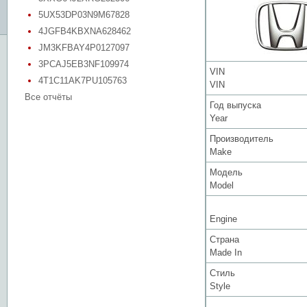
5UX53DP03N9M67828
4JGFB4KBXNA628462
JM3KFBAY4P0127097
3PCAJ5EB3NF109974
VIN
4T1C11AK7PU105763
VIN
Все отчёты
Год выпуска
Year
Производитель
Make
Модель
Model
Engine
Страна
Made In
Стиль
Style