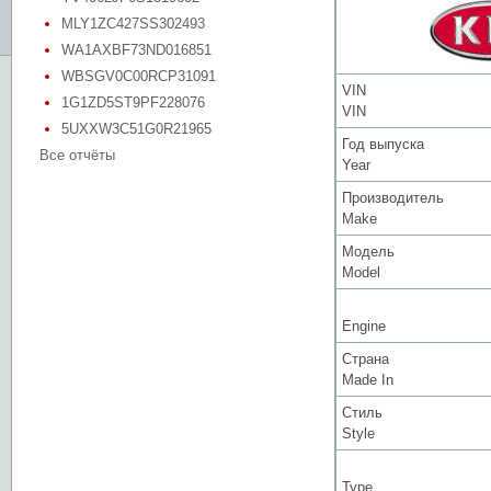
MLY1ZC427SS302493
WA1AXBF73ND016851
WBSGV0C00RCP31091
VIN
1G1ZD5ST9PF228076
VIN
5UXXW3C51G0R21965
Год выпуска
Все отчёты
Year
Производитель
Make
Модель
Model
Engine
Страна
Made In
Стиль
Style
Type