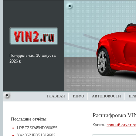
Понедельник, 10 августа
2026 г.
ГЛАВНАЯ
ИНФО
АВТОНОВОСТИ
ПР
Расшифровка VI
Последние отчёты
Купить
полный отчет о
LRBFZSR45ND080055
YV4062JF0S1319602