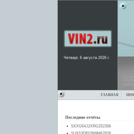
Четверг, 6 августа 2026 г.
ГЛАВНАЯ
ИН
Последние отчёты
5XXG64J2XRG252306
5UX53DP03N9M67828