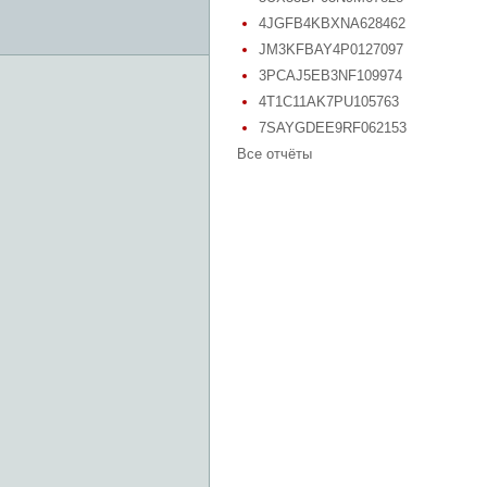
4JGFB4KBXNA628462
JM3KFBAY4P0127097
3PCAJ5EB3NF109974
4T1C11AK7PU105763
7SAYGDEE9RF062153
Все отчёты