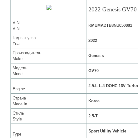
2022 Genesis GV70
VIN
KMUMADTB8NU050001
VIN
Год выпуска
2022
Year
Производитель
Genesis
Make
Модель
GV70
Model
2.5-L L-4 DOHC 16V Turbo
Engine
Страна
Korea
Made In
Стиль
2.5-T
Style
Sport Utility Vehicle
Type