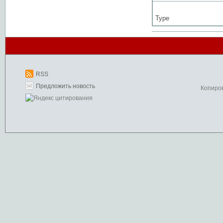
Type
RSS
Предложить новость
Копиро