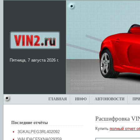
Пятница, 7 августа 2026 г.
ГЛАВНАЯ
ИНФО
АВТОНОВОСТИ
ПР
Расшифровка VI
Последние отчёты
Купить
полный отчет о
3GKALPEG3RL402092
WAUDACF5XNA029359