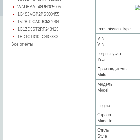
WAUEAAF48RN005995
1C4SJVGP2PS500455
1V2BR2CA0RC534964
transmission_type
1G1ZD5ST2RF243425
1HD1CT310FC437830
VIN
Все отчёты
VIN
Год выпуска
Year
Производитель
Make
Модель
Model
Engine
Страна
Made In
Стиль
Style