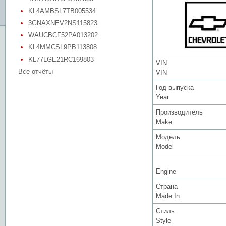
KL4AMBSL7TB005534
3GNAXNEV2NS115823
WAUCBCF52PA013202
KL4MMCSL9PB113808
KL77LGE21RC169803
VIN
Все отчёты
VIN
Год выпуска
Year
Производитель
Make
Модель
Model
Engine
Страна
Made In
Стиль
Style