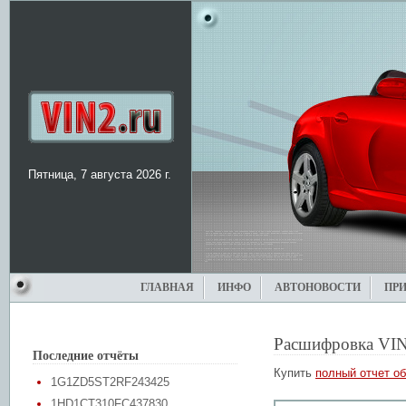
Пятница, 7 августа 2026 г.
ГЛАВНАЯ
ИНФО
АВТОНОВОСТИ
ПР
Расшифровка VIN
Последние отчёты
Купить
полный отчет об
1G1ZD5ST2RF243425
1HD1CT310FC437830