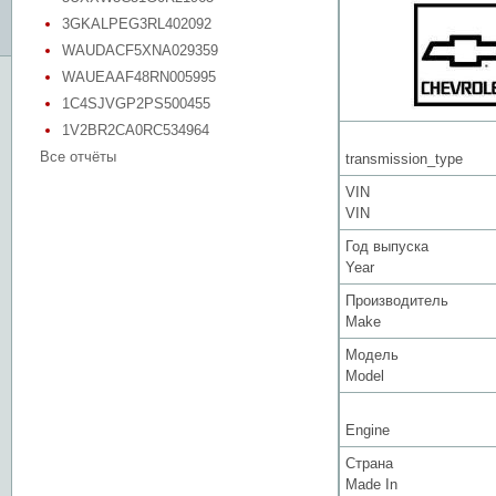
3GKALPEG3RL402092
WAUDACF5XNA029359
WAUEAAF48RN005995
1C4SJVGP2PS500455
1V2BR2CA0RC534964
Все отчёты
transmission_type
VIN
VIN
Год выпуска
Year
Производитель
Make
Модель
Model
Engine
Страна
Made In