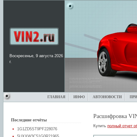
Воскресенье, 9 августа 2026
г.
ГЛАВНАЯ
ИНФО
АВТОНОВОСТИ
ПР
Расшифровка VI
Последние отчёты
Купить
полный отчет о
1G1ZD5ST9PF228076
5UXXW3C51G0R21965