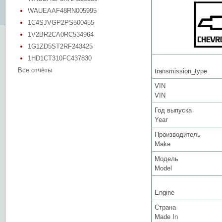
WAUEAAF48RN005995
1C4SJVGP2PS500455
1V2BR2CA0RC534964
1G1ZD5ST2RF243425
1HD1CT310FC437830
Все отчёты
transmission_type
VIN
VIN
Год выпуска
Year
Производитель
Make
Модель
Model
Engine
Страна
Made In