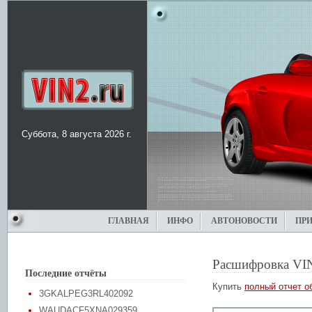
Суббота, 8 августа 2026 г.
ГЛАВНАЯ
ИНФО
АВТОНОВОСТИ
ПР
Расшифровка VI
Последние отчёты
Купить
полный отчет о
3GKALPEG3RL402092
WAUDACF5XNA029359