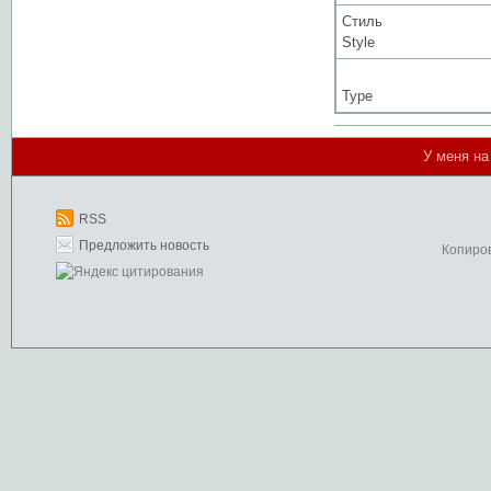
Стиль
Style
Type
У меня на
RSS
Предложить новость
Копиро