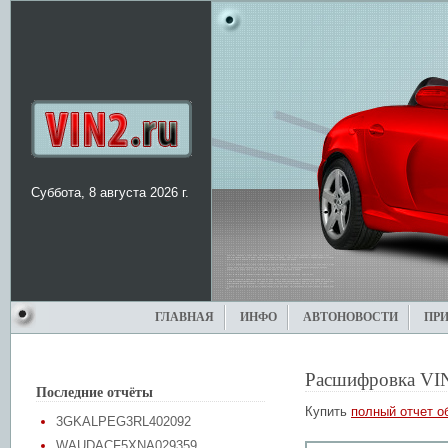
Суббота, 8 августа 2026 г.
ГЛАВНАЯ
ИНФО
АВТОНОВОСТИ
ПР
Расшифровка VI
Последние отчёты
Купить
полный отчет о
3GKALPEG3RL402092
WAUDACF5XNA029359