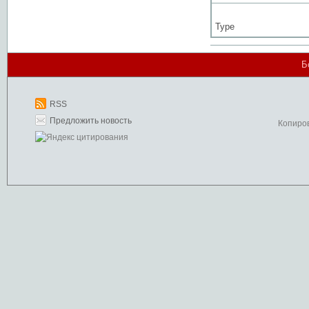
Type
Б
RSS
Предложить новость
Копиро