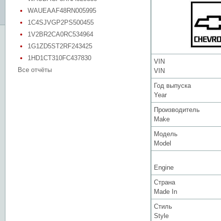
WAUEAAF48RN005995
1C4SJVGP2PS500455
1V2BR2CA0RC534964
1G1ZD5ST2RF243425
1HD1CT310FC437830
VIN
Все отчёты
VIN
Год выпуска
Year
Производитель
Make
Модель
Model
Engine
Страна
Made In
Стиль
Style