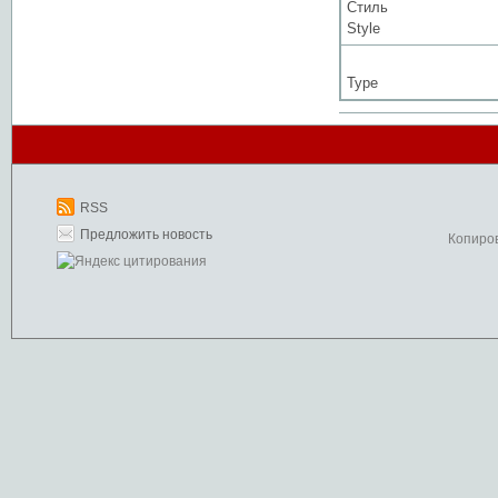
Стиль
Style
Type
RSS
Предложить новость
Копиро