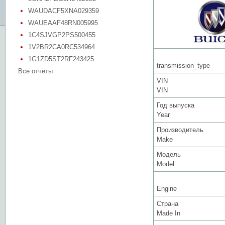
WAUDACF5XNA029359
WAUEAAF48RN005995
1C4SJVGP2PS500455
1V2BR2CA0RC534964
1G1ZD5ST2RF243425
transmission_type
Все отчёты
VIN
VIN
Год выпуска
Year
Производитель
Make
Модель
Model
Engine
Страна
Made In