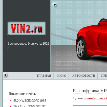
Воскресенье, 9 августа 2026
г.
ГЛАВНАЯ
ИНФО
АВТОНОВОСТИ
ПР
Расшифровка VI
Последние отчёты
Купить
полный отчет о
5UXXW3C51G0R21965
3GKALPEG3RL402092