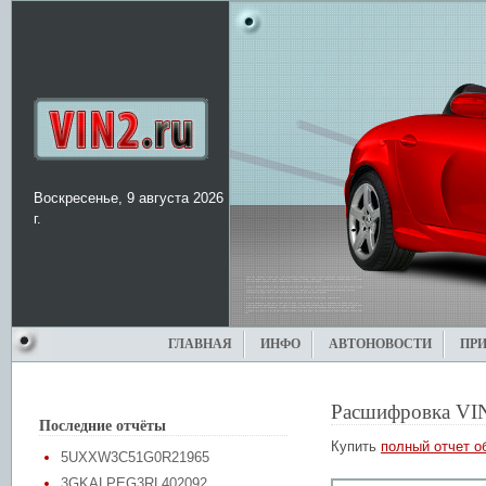
Воскресенье, 9 августа 2026
г.
ГЛАВНАЯ
ИНФО
АВТОНОВОСТИ
ПР
Расшифровка VI
Последние отчёты
Купить
полный отчет о
5UXXW3C51G0R21965
3GKALPEG3RL402092