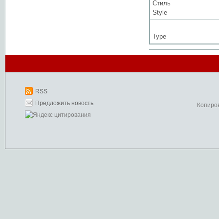
Стиль
Style
Type
RSS
Предложить новость
Копиро