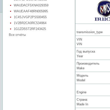
WAUDACF5XNA029359
WAUEAAF48RN005995
1C4SJVGP2PS500455
1V2BR2CA0RC534964
1G1ZD5ST2RF243425
transmission_type
Все отчёты
VIN
VIN
Год выпуска
Year
Производитель
Make
Модель
Model
Engine
Страна
Made In