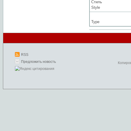
Стиль
Style
Type
RSS
Предложить новость
Копиро