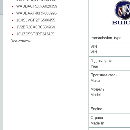
WAUDACF5XNA029359
WAUEAAF48RN005995
1C4SJVGP2PS500455
1V2BR2CA0RC534964
1G1ZD5ST2RF243425
transmission_type
Все отчёты
VIN
VIN
Год выпуска
Year
Производитель
Make
Модель
Model
Engine
Страна
Made In