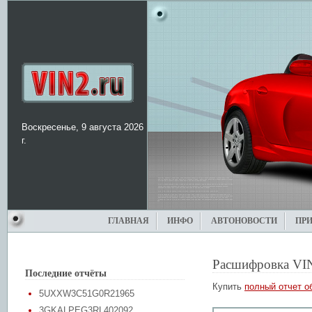
Воскресенье, 9 августа 2026
г.
ГЛАВНАЯ
ИНФО
АВТОНОВОСТИ
ПР
Расшифровка VI
Последние отчёты
Купить
полный отчет о
5UXXW3C51G0R21965
3GKALPEG3RL402092