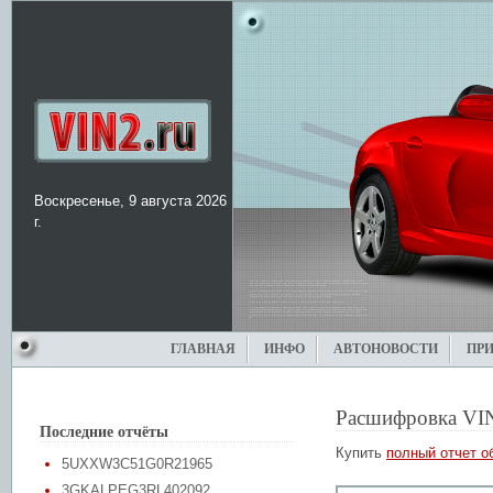
Воскресенье, 9 августа 2026
г.
ГЛАВНАЯ
ИНФО
АВТОНОВОСТИ
ПР
Расшифровка VI
Последние отчёты
Купить
полный отчет о
5UXXW3C51G0R21965
3GKALPEG3RL402092