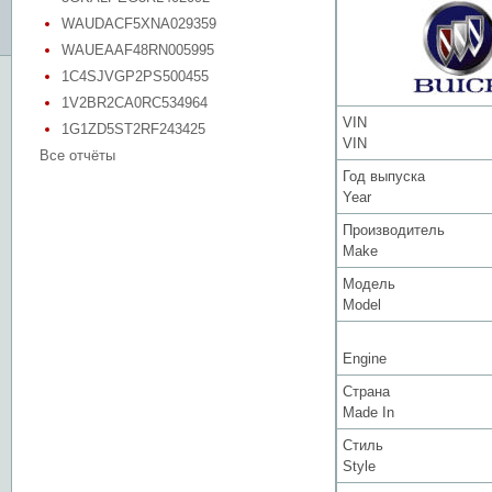
WAUDACF5XNA029359
WAUEAAF48RN005995
1C4SJVGP2PS500455
1V2BR2CA0RC534964
VIN
1G1ZD5ST2RF243425
VIN
Все отчёты
Год выпуска
Year
Производитель
Make
Модель
Model
Engine
Страна
Made In
Стиль
Style