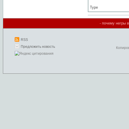
Type
- почему негры 
RSS
Предложить новость
Копиро