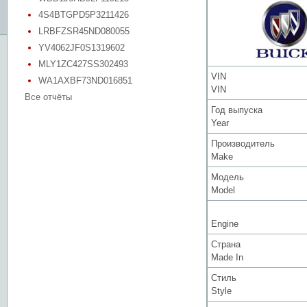
4S4BTGPD5P3211426
LRBFZSR45ND080055
YV4062JF0S1319602
MLY1ZC427SS302493
VIN
WA1AXBF73ND016851
VIN
Все отчёты
Год выпуска
Year
Производитель
Make
Модель
Model
Engine
Страна
Made In
Стиль
Style