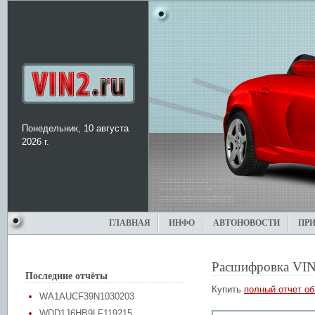
Понедельник, 10 августа
2026 г.
ГЛАВНАЯ
ИНФО
АВТОНОВОСТИ
ПР
Расшифровка VIN
Последние отчёты
Купить
полный отчет об
WA1AUCF39N1030203
WDD1J6HB9LF119215