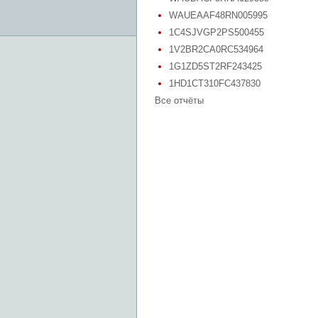
WAUEAAF48RN005995
1C4SJVGP2PS500455
1V2BR2CA0RC534964
1G1ZD5ST2RF243425
1HD1CT310FC437830
Все отчёты