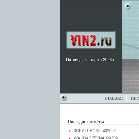
Пятница, 7 августа 2026 г.
ГЛАВНАЯ
ИН
Последние отчёты
3GKALPEG3RL402092
WAUDACF5XNA029359