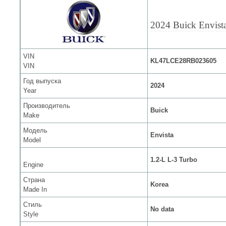
2024 Buick Envist
VIN
KL47LCE28RB023605
VIN
Год выпуска
2024
Year
Производитель
Buick
Make
Модель
Envista
Model
1.2-L L-3 Turbo
Engine
Страна
Korea
Made In
Стиль
No data
Style