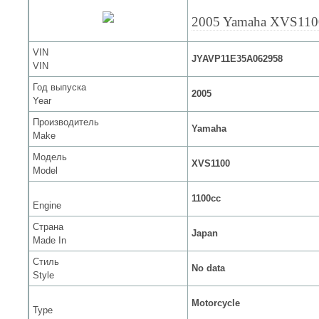
2005 Yamaha XVS110
VIN
JYAVP11E35A062958
VIN
Год выпуска
2005
Year
Производитель
Yamaha
Make
Модель
XVS1100
Model
1100cc
Engine
Страна
Japan
Made In
Стиль
No data
Style
Motorcycle
Type