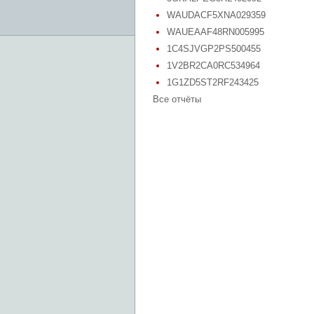
WAUDACF5XNA029359
WAUEAAF48RN005995
1C4SJVGP2PS500455
1V2BR2CA0RC534964
1G1ZD5ST2RF243425
Все отчёты