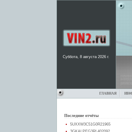
Суббота, 8 августа 2026 г.
ГЛАВНАЯ
ИН
Последние отчёты
5UXXW3C51G0R21965
3GKALPEG3RL402092