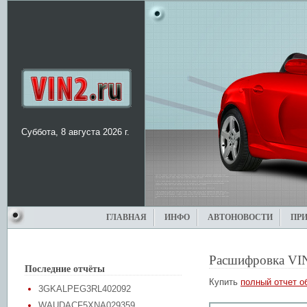
Суббота, 8 августа 2026 г.
ГЛАВНАЯ
ИНФО
АВТОНОВОСТИ
ПР
Расшифровка VI
Последние отчёты
Купить
полный отчет о
3GKALPEG3RL402092
WAUDACF5XNA029359