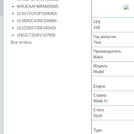
WAUEAAF48RN005995
1C4SJVGP2PS500455
1V2BR2CA0RC534964
VIN
VIN
1G1ZD5ST2RF243425
1HD1CT310FC437830
Год выпуска
Все отчёты
Year
Производитель
Make
Модель
Model
Engine
Страна
Made In
Стиль
Style
Type