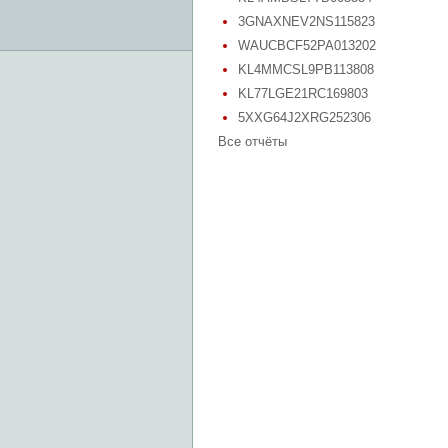
3GNAXNEV2NS115823
WAUCBCF52PA013202
KL4MMCSL9PB113808
KL77LGE21RC169803
5XXG64J2XRG252306
Все отчёты