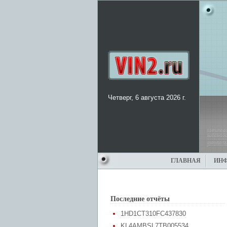
Четверг, 6 августа 2026 г.
ГЛАВНАЯ
ИН
Последние отчёты
1HD1CT310FC437830
KL4AMBSL7TB005534