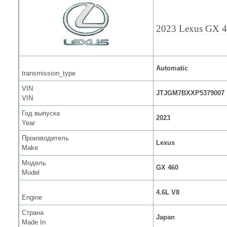
2023 Lexus GX 
Automatic
transmission_type
VIN
JTJGM7BXXP5379007
VIN
Год выпуска
2023
Year
Производитель
Lexus
Make
Модель
GX 460
Model
4.6L V8
Engine
Страна
Japan
Made In