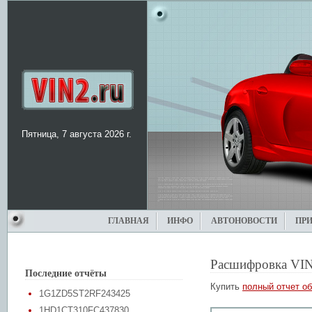
Пятница, 7 августа 2026 г.
ГЛАВНАЯ
ИНФО
АВТОНОВОСТИ
ПР
Расшифровка VIN
Последние отчёты
Купить
полный отчет об
1G1ZD5ST2RF243425
1HD1CT310FC437830