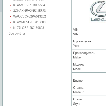
KL4AMBSL7TB005534
3GNAXNEV2NS115823
WAUCBCF52PA013202
KL4MMCSL9PB113808
KL77LGE21RC169803
VIN
Все отчёты
VIN
Год выпуска
Year
Производитель
Make
Модель
Model
Engine
Страна
Made In
Стиль
Style