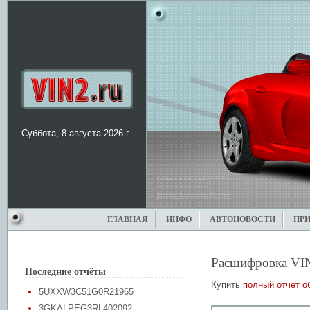
Суббота, 8 августа 2026 г.
ГЛАВНАЯ
ИНФО
АВТОНОВОСТИ
ПР
Расшифровка VI
Последние отчёты
Купить
полный отчет о
5UXXW3C51G0R21965
3GKALPEG3RL402092