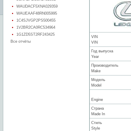
WAUDACF5XNA029359
WAUEAAF48RN005995
1C4SJVGP2PS500455
1V2BR2CA0RC534964
1G1ZD5ST2RF243425
VIN
Все отчёты
VIN
Год выпуска
Year
Производитель
Make
Модель
Model
Engine
Страна
Made In
Стиль
Style