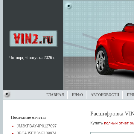
Четверг, 6 августа 2026 г.
ГЛАВНАЯ
ИНФО
АВТОНОВОСТИ
ПР
Расшифровка VIN
Последние отчёты
Купить
полный отчет об
JM3KFBAY4P0127097
3PCAJ5EB3NF109974