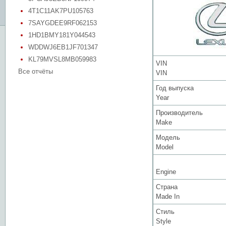
4T1C11AK7PU105763
7SAYGDEE9RF062153
1HD1BMY181Y044543
WDDWJ6EB1JF701347
KL79MVSL8MB059983
VIN
Все отчёты
VIN
Год выпуска
Year
Производитель
Make
Модель
Model
Engine
Страна
Made In
Стиль
Style