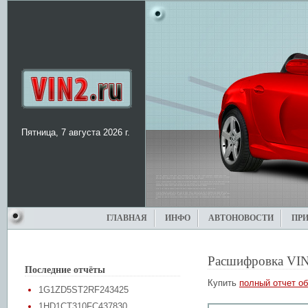
Пятница, 7 августа 2026 г.
ГЛАВНАЯ
ИНФО
АВТОНОВОСТИ
ПР
Расшифровка VIN
Последние отчёты
Купить
полный отчет об
1G1ZD5ST2RF243425
1HD1CT310FC437830