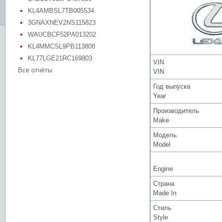
KL4AMBSL7TB005534
3GNAXNEV2NS115823
WAUCBCF52PA013202
KL4MMCSL9PB113808
KL77LGE21RC169803
VIN
Все отчёты
VIN
Год выпуска
Year
Производитель
Make
Модель
Model
Engine
Страна
Made In
Стиль
Style