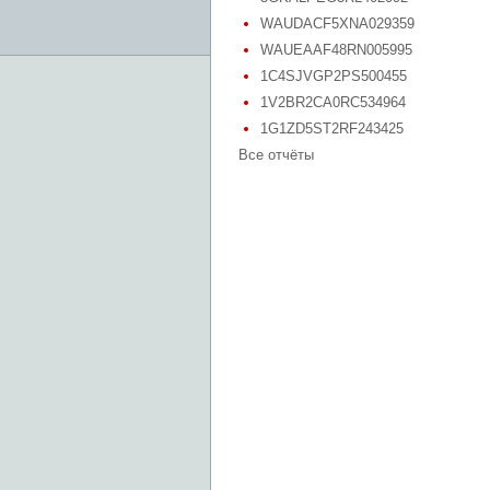
WAUDACF5XNA029359
WAUEAAF48RN005995
1C4SJVGP2PS500455
1V2BR2CA0RC534964
1G1ZD5ST2RF243425
Все отчёты