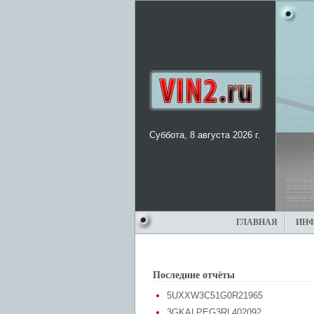
Суббота, 8 августа 2026 г.
ГЛАВНАЯ
ИН
Последние отчёты
5UXXW3C51G0R21965
3GKALPEG3RL402092