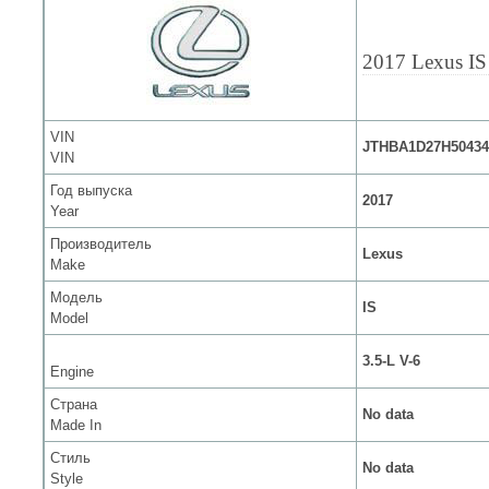
2017 Lexus IS
VIN
JTHBA1D27H50434
VIN
Год выпуска
2017
Year
Производитель
Lexus
Make
Модель
IS
Model
3.5-L V-6
Engine
Страна
No data
Made In
Стиль
No data
Style