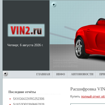
Четверг, 6 августа 2026 г.
ГЛАВНАЯ
ИНФО
АВТОНОВОСТИ
ПР
Расшифровка VIN
Последние отчёты
Купить
полный отчет об
5XXG64J2XRG252306
5UX53DP03N9M67828