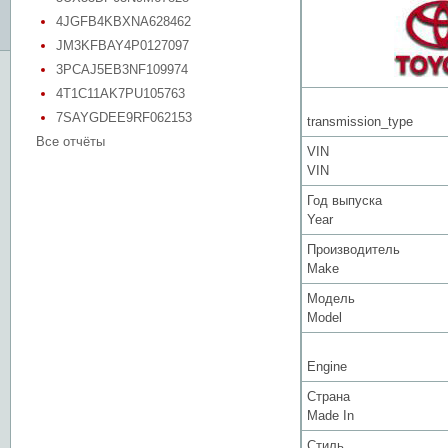
4JGFB4KBXNA628462
JM3KFBAY4P0127097
3PCAJ5EB3NF109974
4T1C11AK7PU105763
7SAYGDEE9RF062153
transmission_type
Все отчёты
VIN
VIN
Год выпуска
Year
Производитель
Make
Модель
Model
Engine
Страна
Made In
Стиль