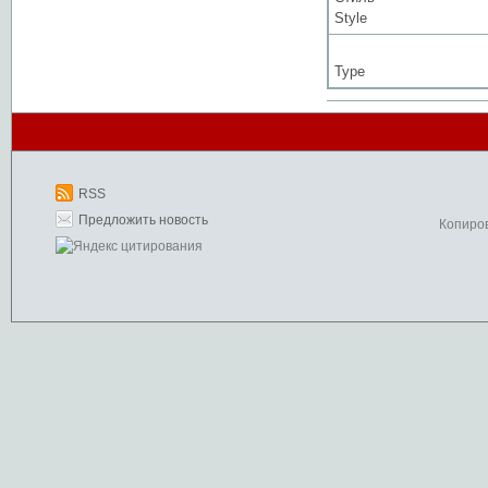
Style
Type
RSS
Предложить новость
Копиро