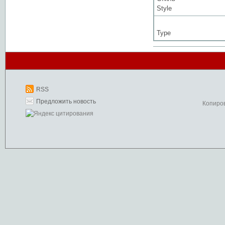
Style
Type
RSS
Предложить новость
Копиро