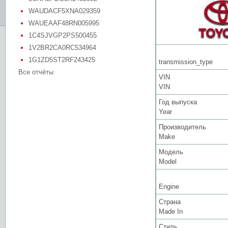
WAUDACF5XNA029359
WAUEAAF48RN005995
1C4SJVGP2PS500455
1V2BR2CA0RC534964
1G1ZD5ST2RF243425
transmission_type
Все отчёты
VIN
VIN
Год выпуска
Year
Производитель
Make
Модель
Model
Engine
Страна
Made In
Стиль