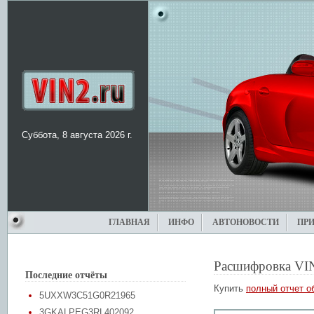
Суббота, 8 августа 2026 г.
ГЛАВНАЯ
ИНФО
АВТОНОВОСТИ
ПР
Расшифровка VI
Последние отчёты
Купить
полный отчет о
5UXXW3C51G0R21965
3GKALPEG3RL402092