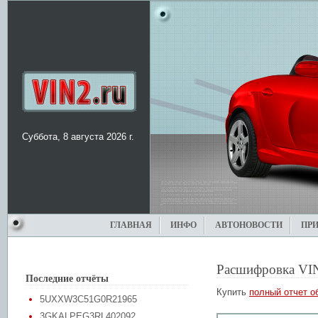
Суббота, 8 августа 2026 г.
ГЛАВНАЯ
ИНФО
АВТОНОВОСТИ
ПР
Расшифровка VI
Последние отчёты
Купить
полный отчет о
5UXXW3C51G0R21965
3GKALPEG3RL402092