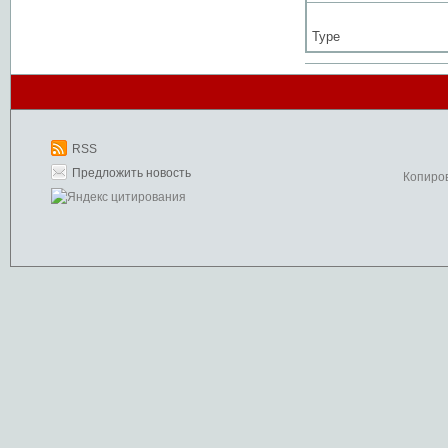
Type
RSS
Предложить новость
Копиро