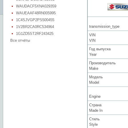
WAUDACF5XNA029359
WAUEAAF48RN005995
1C4SJVGP2PS500455
transmission_type
1V2BR2CA0RC534964
1G1ZD5ST2RF243425
VIN
Все отчёты
VIN
Год выпуска
Year
Производитель
Make
Модель
Model
Engine
Страна
Made In
Стиль
Style