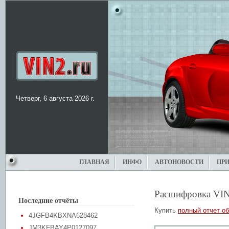
Четверг, 6 августа 2026 г.
ГЛАВНАЯ
ИНФО
АВТОНОВОСТИ
ПР
Расшифровка VIN
Последние отчёты
Купить
полный отчет об
4JGFB4KBXNA628462
JM3KFBAY4P0127097