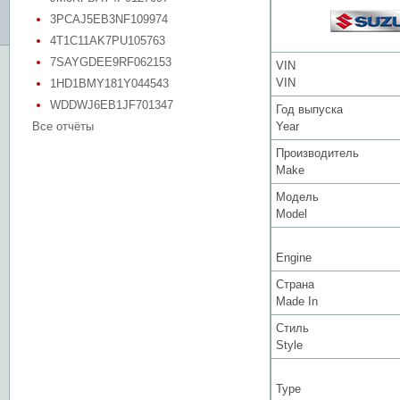
3PCAJ5EB3NF109974
4T1C11AK7PU105763
7SAYGDEE9RF062153
VIN
VIN
1HD1BMY181Y044543
WDDWJ6EB1JF701347
Год выпуска
Все отчёты
Year
Производитель
Make
Модель
Model
Engine
Страна
Made In
Стиль
Style
Type