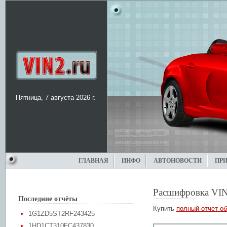
Пятница, 7 августа 2026 г.
ГЛАВНАЯ
ИНФО
АВТОНОВОСТИ
ПР
Расшифровка VIN
Последние отчёты
Купить
полный отчет об
1G1ZD5ST2RF243425
1HD1CT310FC437830