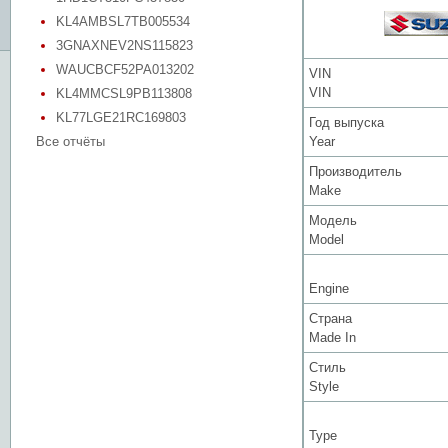
KL4AMBSL7TB005534
3GNAXNEV2NS115823
WAUCBCF52PA013202
VIN
VIN
KL4MMCSL9PB113808
KL77LGE21RC169803
Год выпуска
Все отчёты
Year
Производитель
Make
Модель
Model
Engine
Страна
Made In
Стиль
Style
Type