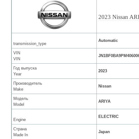
2023 Nissan AR
Automatic
transmission_type
VIN
JN1BF0BA9PM40600
VIN
Год выпуска
2023
Year
Производитель
Nissan
Make
Модель
ARIYA
Model
ELECTRIC
Engine
Страна
Japan
Made In