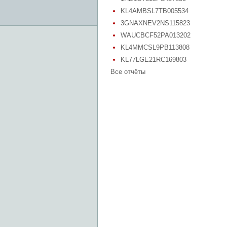
KL4AMBSL7TB005534
3GNAXNEV2NS115823
WAUCBCF52PA013202
KL4MMCSL9PB113808
KL77LGE21RC169803
Все отчёты