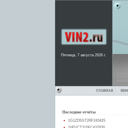
Пятница, 7 августа 2026 г.
ГЛАВНАЯ
ИН
Последние отчёты
1G1ZD5ST2RF243425
1HD1CT310FC437830