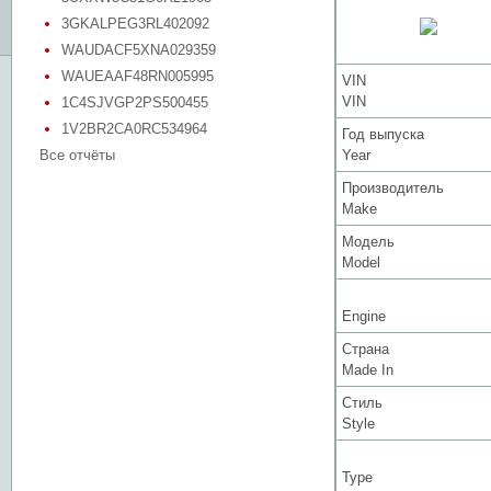
3GKALPEG3RL402092
WAUDACF5XNA029359
WAUEAAF48RN005995
VIN
VIN
1C4SJVGP2PS500455
1V2BR2CA0RC534964
Год выпуска
Все отчёты
Year
Производитель
Make
Модель
Model
Engine
Страна
Made In
Стиль
Style
Type