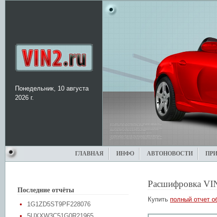
Понедельник, 10 августа
2026 г.
ГЛАВНАЯ
ИНФО
АВТОНОВОСТИ
ПР
Расшифровка VI
Последние отчёты
Купить
полный отчет о
1G1ZD5ST9PF228076
5UXXW3C51G0R21965