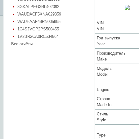
3GKALPEG3RL402092
WAUDACF5XNA029359
WAUEAAF48RN005995
VIN
VIN
1C4SJVGP2PS500455
1V2BR2CA0RC534964
Год выпуска
Все отчёты
Year
Производитель
Make
Модель
Model
Engine
Страна
Made In
Стиль
Style
Type