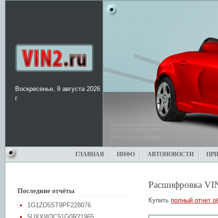
Воскресенье, 9 августа 2026
г.
ГЛАВНАЯ
ИНФО
АВТОНОВОСТИ
ПР
Расшифровка VI
Последние отчёты
Купить
полный отчет о
1G1ZD5ST9PF228076
5UXXW3C51G0R21965