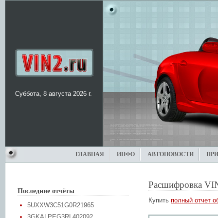
Суббота, 8 августа 2026 г.
ГЛАВНАЯ
ИНФО
АВТОНОВОСТИ
ПР
Расшифровка VI
Последние отчёты
Купить
полный отчет о
5UXXW3C51G0R21965
3GKALPEG3RL402092