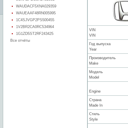
WAUDACF5XNA029359
WAUEAAF48RN005995
1C4SJVGP2PS500455
1V2BR2CA0RC534964
VIN
1G1ZD5ST2RF243425
VIN
Все отчёты
Год выпуска
Year
Производитель
Make
Модель
Model
Engine
Страна
Made In
Стиль
Style