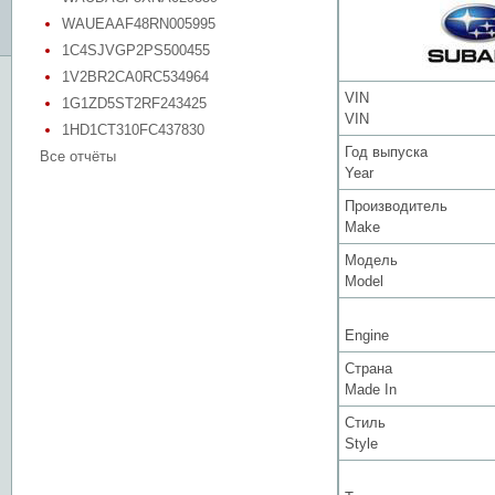
WAUEAAF48RN005995
1C4SJVGP2PS500455
1V2BR2CA0RC534964
VIN
1G1ZD5ST2RF243425
VIN
1HD1CT310FC437830
Год выпуска
Все отчёты
Year
Производитель
Make
Модель
Model
Engine
Страна
Made In
Стиль
Style