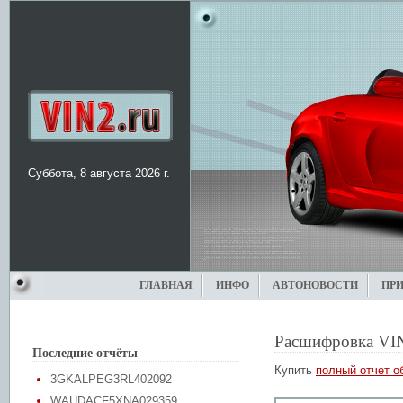
Суббота, 8 августа 2026 г.
ГЛАВНАЯ
ИНФО
АВТОНОВОСТИ
ПР
Расшифровка VI
Последние отчёты
Купить
полный отчет о
3GKALPEG3RL402092
WAUDACF5XNA029359