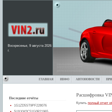
Воскресенье, 9 августа 2026
г.
ГЛАВНАЯ
ИНФО
АВТОНОВОСТИ
ПР
Расшифровка VI
Последние отчёты
Купить
полный отчет о
1G1ZD5ST9PF228076
5UXXW3C51G0R21965