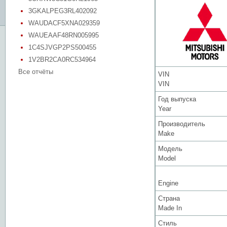
3GKALPEG3RL402092
WAUDACF5XNA029359
WAUEAAF48RN005995
1C4SJVGP2PS500455
1V2BR2CA0RC534964
Все отчёты
VIN
VIN
Год выпуска
Year
Производитель
Make
Модель
Model
Engine
Страна
Made In
Стиль