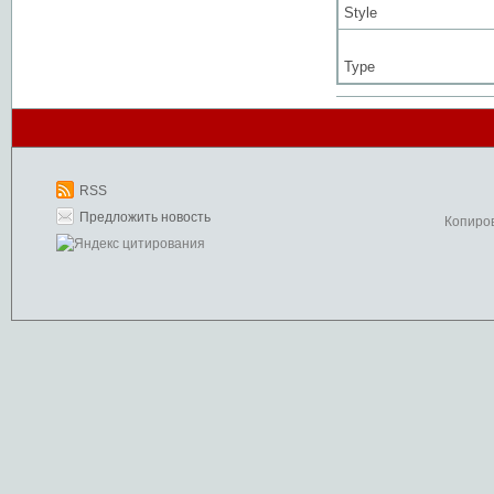
Style
Type
RSS
Предложить новость
Копиро