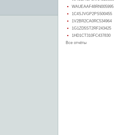
WAUEAAF48RN005995
1C4SJVGP2PS500455
1V2BR2CA0RC534964
1G1ZD5ST2RF243425
1HD1CT310FC437830
Все отчёты