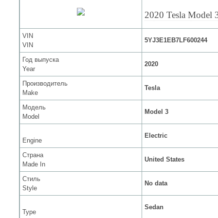
2020 Tesla Model 
VIN
5YJ3E1EB7LF600244
VIN
Год выпуска
2020
Year
Производитель
Tesla
Make
Модель
Model 3
Model
Electric
Engine
Страна
United States
Made In
Стиль
No data
Style
Sedan
Type