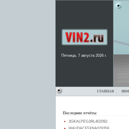
Пятница, 7 августа 2026 г.
ГЛАВНАЯ
ИН
Последние отчёты
3GKALPEG3RL402092
WAUDACF5XNA029359