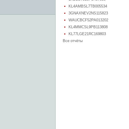
KL4AMBSL7TB005534
3GNAXNEV2NS115823
WAUCBCF52PA013202
KL4MMCSL9PB113808
KL77LGE21RC169803
Все отчёты