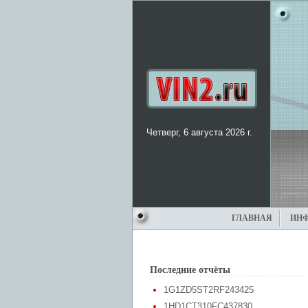
Четверг, 6 августа 2026 г.
ГЛАВНАЯ
ИН
Последние отчёты
1G1ZD5ST2RF243425
1HD1CT310FC437830